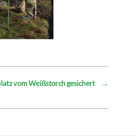
platz vom Weißstorch gesichert
→