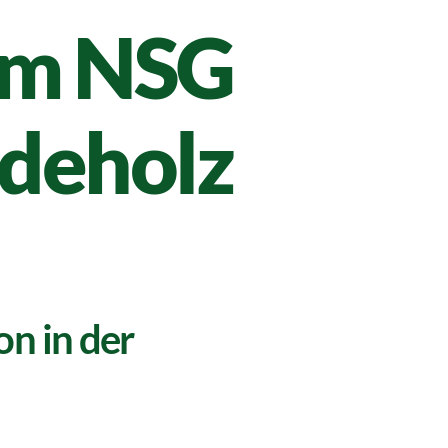
im NSG
ideholz
on in der