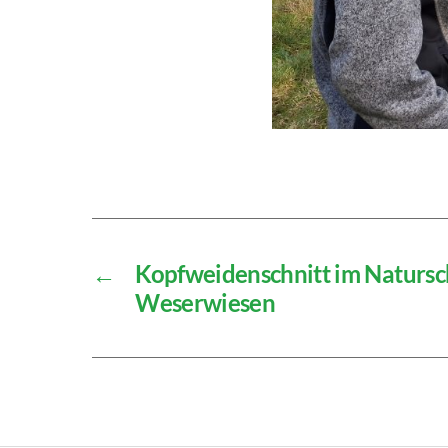
←
Kopfweidenschnitt im Natursc
Weserwiesen