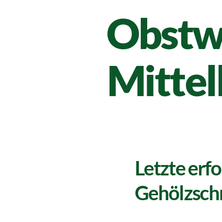
Obstw
Mittel
Letzte erf
Gehölzsch