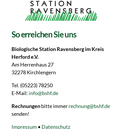
So erreichen Sie uns
Biologische Station Ravensberg im Kreis
Herford e.V.
Am Herrenhaus 27
32278 Kirchlengern
Tel. (05223) 78250
E-Mail:
info@bshf.de
Rechnungen
bitte immer
rechnung@bshf.de
senden!
Impressum
•
Datenschutz