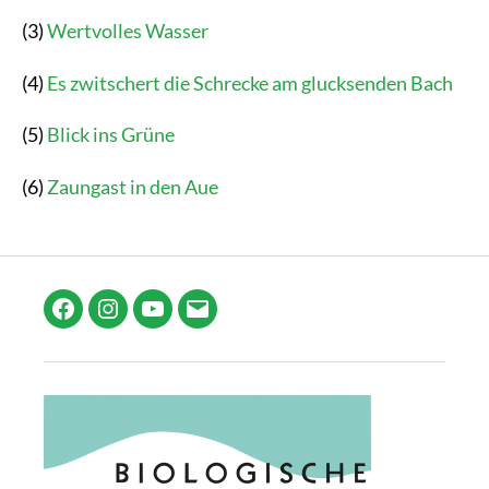
(3)
Wertvolles Wasser
(4)
Es zwitschert die Schrecke am glucksenden Bach
(5)
Blick ins Grüne
(6)
Zaungast in den Aue
Facebook
Instagram
YouTube
E-
Mail