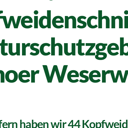
weidenschni
turschutzgeb
hoer Weserw
fern haben wir 44 Kopfwei