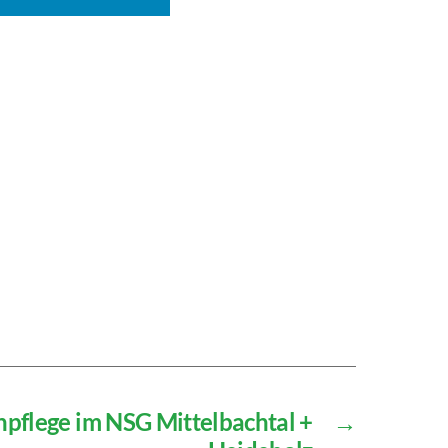
pflege im NSG Mittelbachtal +
→