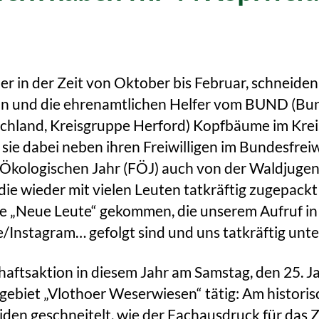
er in der Zeit von Oktober bis Februar, schneiden
ion und die ehrenamtlichen Helfer vom BUND (Bu
chland, Kreisgruppe Herford) Kopfbäume im Krei
sie dabei neben ihren Freiwilligen im Bundesfreiw
n Ökologischen Jahr (FÖJ) auch von der Waldjug
die wieder mit vielen Leuten tatkräftig zugepack
he „Neue Leute“ gekommen, die unserem Aufruf in
nstagram… gefolgt sind und uns tatkräftig unte
haftsaktion in diesem Jahr am Samstag, den 25. 
gebiet „Vlothoer Weserwiesen“ tätig: Am historis
en geschneitelt, wie der Fachausdruck für das