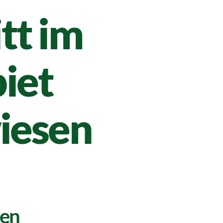
tt im
iet
iesen
den