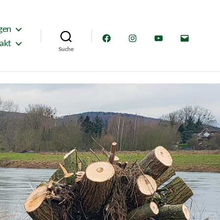
gen
Facebook
Instagram
YouTube
E-
akt
Suche
Mail