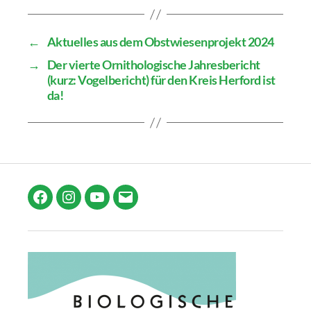
←
Aktuelles aus dem Obstwiesenprojekt 2024
→
Der vierte Ornithologische Jahresbericht
(kurz: Vogelbericht) für den Kreis Herford ist
da!
Facebook
Instagram
YouTube
E-
Mail