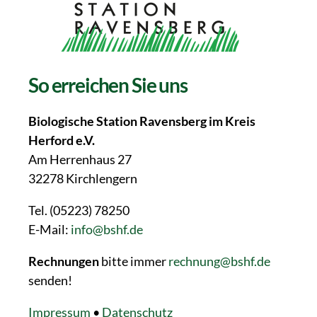
So erreichen Sie uns
Biologische Station Ravensberg im Kreis
Herford e.V.
Am Herrenhaus 27
32278 Kirchlengern
Tel. (05223) 78250
E-Mail:
info@bshf.de
Rechnungen
bitte immer
rechnung@bshf.de
senden!
Impressum
•
Datenschutz