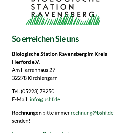
So erreichen Sie uns
Biologische Station Ravensberg im Kreis
Herford e.V.
Am Herrenhaus 27
32278 Kirchlengern
Tel. (05223) 78250
E-Mail:
info@bshf.de
Rechnungen
bitte immer
rechnung@bshf.de
senden!