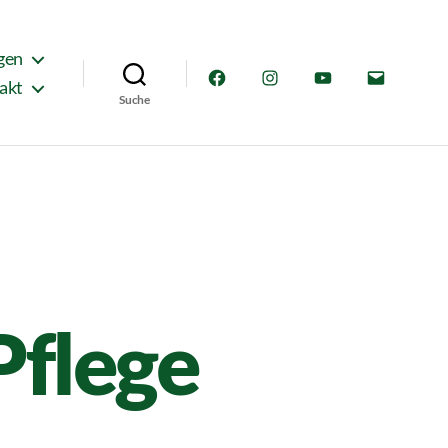
gen
Facebook
Instagram
YouTube
E-
akt
Suche
Mail
Pflege