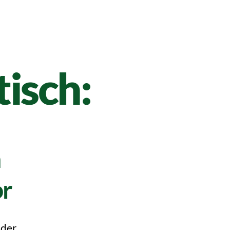
isch:
n
or
 der