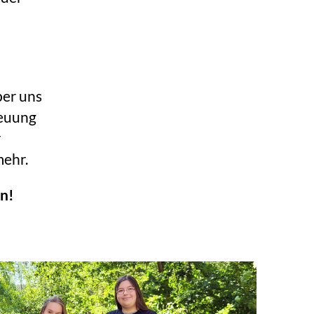
ber uns
reuung
r
mehr.
on!