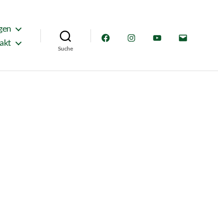
gen
Facebook
Instagram
YouTube
E-
akt
Suche
Mail