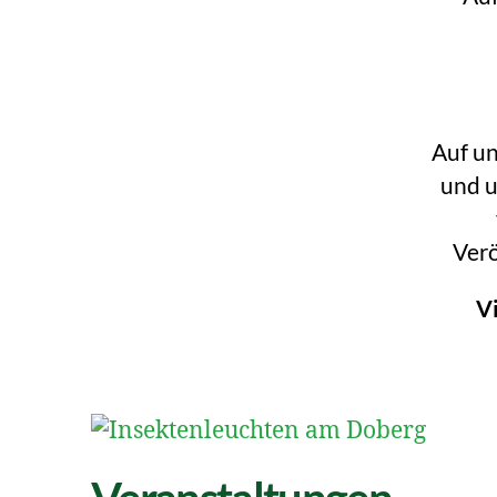
Auf un
und u
Verö
Vi