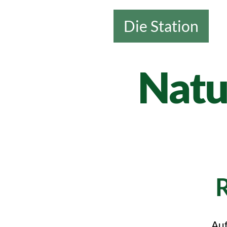
Die Station
Natu
R
Auf