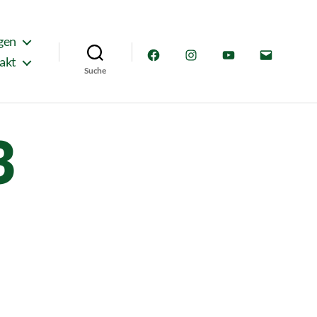
gen
Facebook
Instagram
YouTube
E-
akt
Suche
Mail
3