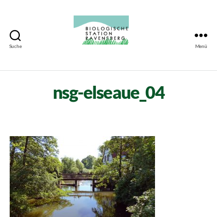
Suche
Menü
Biologische
Station
Ravensberg
nsg-elseaue_04