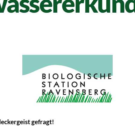
ässererkun
eckergeist gefragt!