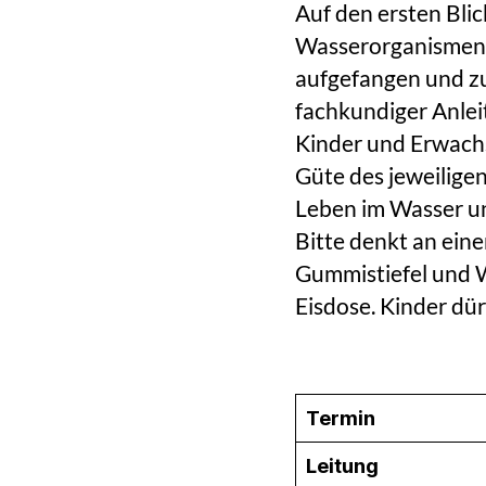
Auf den ersten Blic
Wasserorganismen, 
aufgefangen und zu
fachkundiger Anle
Kinder und Erwachs
Güte des jeweilige
Leben im Wasser un
Bitte denkt an ein
Gummistiefel und W
Eisdose. Kinder dü
Termin
Leitung