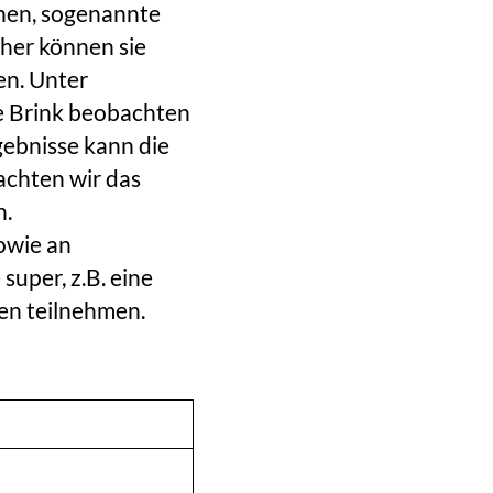
rchen, sogenannte
her können sie
en. Unter
e Brink beobachten
gebnisse kann die
achten wir das
n.
owie an
uper, z.B. eine
ten teilnehmen.