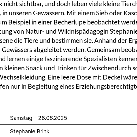
k nicht sichtbar, und doch leben viele kleine Tie
in unseren Gewässern. Mit einem Sieb oder Käsc
m Beispiel in einer Becherlupe beobachtet werd
itung von Natur- und Wildnispädagogin Stephani
ene die Tiere und bestimmen sie. Anhand der Er
n Gewässers abgeleitet werden. Gemeinsam beob
d lernen einige faszinierende Spezialisten kenne
en kleinen Snack und Trinken für Zwischendurch s
echselkleidung. Eine leere Dose mit Deckel wäre s
rfen nur in Begleitung eines Erziehungsberechtig
Samstag – 28.06.2025
Stephanie Brink