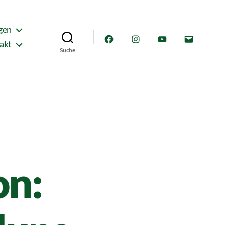
gen
Facebook
Instagram
YouTube
E-
akt
Suche
Mail
on: