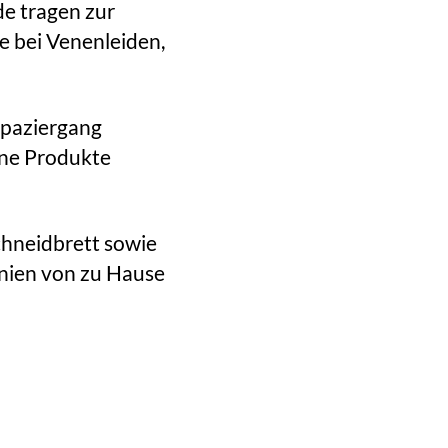
e tragen zur
e bei Venenleiden,
Spaziergang
ene Produkte
Schneidbrett sowie
anien von zu Hause