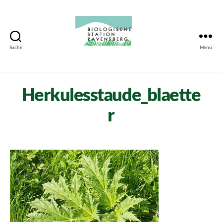
Suche
Menü
Biologische
Station
Ravensberg
Herkulesstaude_blaette
r