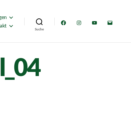
gen
Facebook
Instagram
YouTube
E-
akt
Suche
Mail
l_04