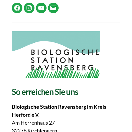
Facebook
Instagram
YouTube
E-
Mail
So erreichen Sie uns
Biologische Station Ravensberg im Kreis
Herford e.V.
Am Herrenhaus 27
32278 Kirchlengern