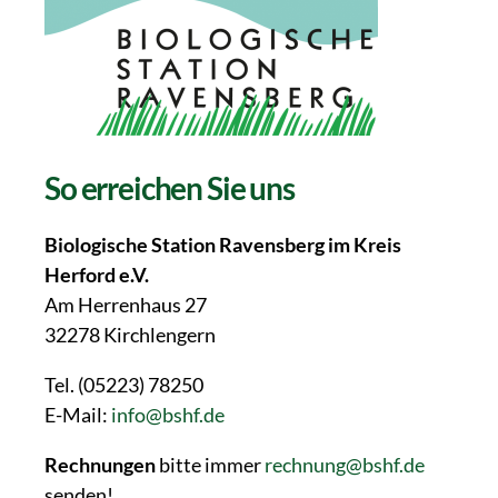
So erreichen Sie uns
Biologische Station Ravensberg im Kreis
Herford e.V.
Am Herrenhaus 27
32278 Kirchlengern
Tel. (05223) 78250
E-Mail:
info@bshf.de
Rechnungen
bitte immer
rechnung@bshf.de
senden!