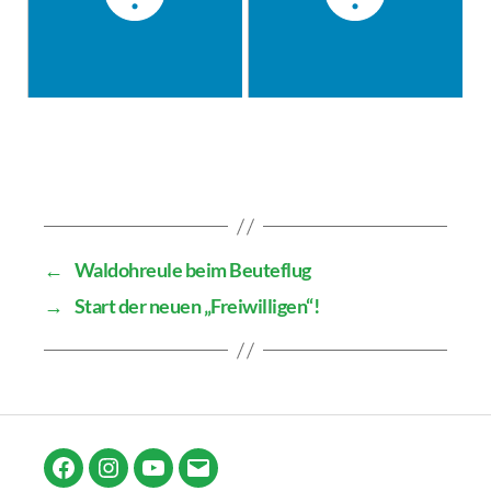
←
Waldohreule beim Beuteflug
→
Start der neuen „Freiwilligen“!
Facebook
Instagram
YouTube
E-