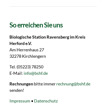
Mail
So erreichen Sie uns
Biologische Station Ravensberg im Kreis
Herford e.V.
Am Herrenhaus 27
32278 Kirchlengern
Tel. (05223) 78250
E-Mail:
info@bshf.de
Rechnungen
bitte immer
rechnung@bshf.de
senden!
Impressum
•
Datenschutz