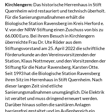
Kirchlengern:
Das historische Herrenhaus in Stift
Quernheim wird restauriert und technisch überholt.
Für die Sanierungsmaßnahmen erhält die
Biologische Station Ravensberg im Kreis Herford e.
V. von der NRW-Stiftung einen Zuschuss von bis zu
66.000 Euro. Bei ihrem Besuch in Kirchlengern
überreichte Frau Dr. Ute Röder aus dem
Stiftungsvorstand am 25. April 2022 die schriftliche
Förderurkunde an den Vereinsvorsitzenden der
Station, Klaus Nottmeyer, und den Vorsitzenden der
Stiftung für die Natur Ravensberg, Karsten Otte.
Seit 1993 hat die Biologische Station Ravensberg
ihren Sitz im Herrenhaus in Stift Quernheim. Nach
dieser langen Zeit sind etliche
Sanierungsmaßnahmen unumgänglich. Die Elektrik
ist veraltet und muss dringend erneuert werden.
Darüber hinaus sollen die sanitären Anlagen
barrierefrei gestaltet und im Außenbereich ein