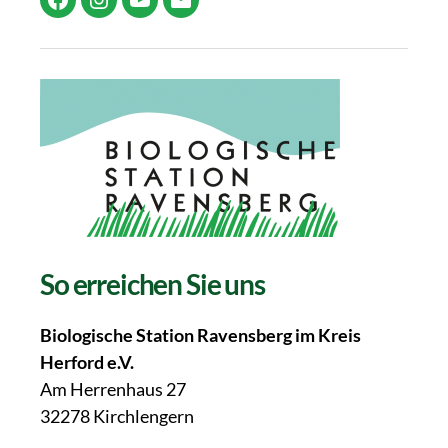
Facebook
Instagram
YouTube
E-
Mail
So erreichen Sie uns
Biologische Station Ravensberg im Kreis
Herford e.V.
Am Herrenhaus 27
32278 Kirchlengern